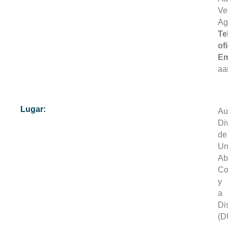
Ve
Ag
Te
of
Em
aa
Lugar:
Au
Di
de
Un
Ab
Co
y
a
Di
(D