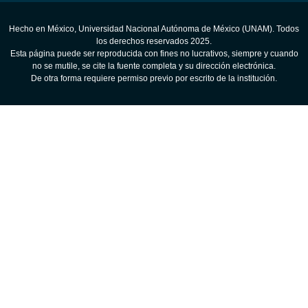
Hecho en México, Universidad Nacional Autónoma de México (UNAM). Todos
los derechos reservados 2025.
Esta página puede ser reproducida con fines no lucrativos, siempre y cuando
no se mutile, se cite la fuente completa y su dirección electrónica.
De otra forma requiere permiso previo por escrito de la institución.